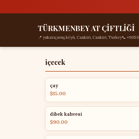
TÜRKMENBEY AT ÇİFTLİĞİ
📍 yukarıçavuş köyü, Cankiri, Cankiri, Turkey
📞 +905
içecek
çay
$15.00
dibek kahvesi
$90.00