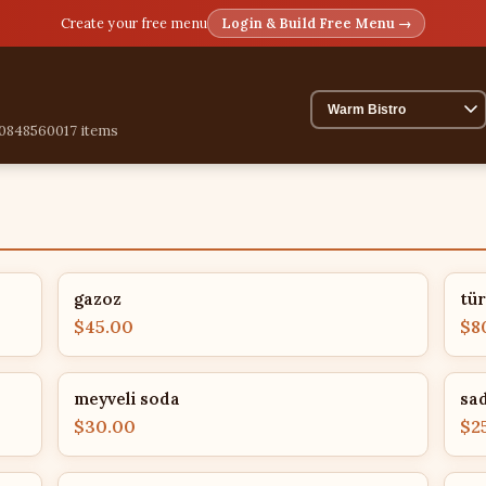
Create your free menu
Login & Build Free Menu →
308485600
17 items
gazoz
tür
$45.00
$8
meyveli soda
sa
$30.00
$2