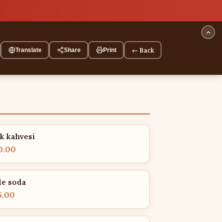
← Back
Translate
Share
Print
k kahvesi
0.00
de soda
5.00