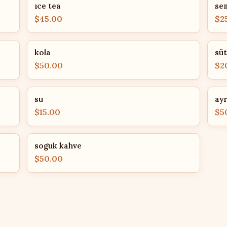
ıce tea
se
$45.00
$2
kola
süt
$50.00
$2
su
ay
$15.00
$5
soguk kahve
$50.00