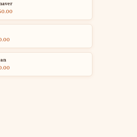
maver
50.00
0.00
ran
0.00